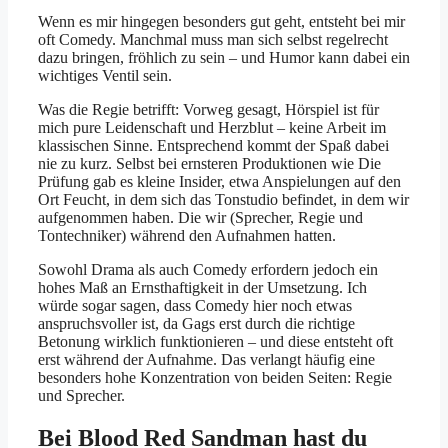
Wenn es mir hingegen besonders gut geht, entsteht bei mir
oft Comedy. Manchmal muss man sich selbst regelrecht
dazu bringen, fröhlich zu sein – und Humor kann dabei ein
wichtiges Ventil sein.
Was die Regie betrifft: Vorweg gesagt, Hörspiel ist für
mich pure Leidenschaft und Herzblut – keine Arbeit im
klassischen Sinne. Entsprechend kommt der Spaß dabei
nie zu kurz. Selbst bei ernsteren Produktionen wie Die
Prüfung gab es kleine Insider, etwa Anspielungen auf den
Ort Feucht, in dem sich das Tonstudio befindet, in dem wir
aufgenommen haben. Die wir (Sprecher, Regie und
Tontechniker) während den Aufnahmen hatten.
Sowohl Drama als auch Comedy erfordern jedoch ein
hohes Maß an Ernsthaftigkeit in der Umsetzung. Ich
würde sogar sagen, dass Comedy hier noch etwas
anspruchsvoller ist, da Gags erst durch die richtige
Betonung wirklich funktionieren – und diese entsteht oft
erst während der Aufnahme. Das verlangt häufig eine
besonders hohe Konzentration von beiden Seiten: Regie
und Sprecher.
Bei Blood Red Sandman hast du