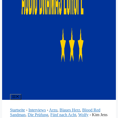
Menü
Startseite
›
Interviews
›
Arzu
,
Blaues Herz
,
Blood Red
Sandman
,
Die Prüfung
,
Fünf nach Acht
,
Wolfy
›
Kim Jens