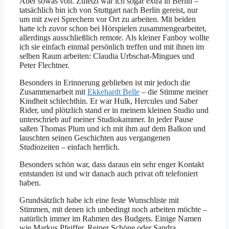
Aber sowas von. Zuletzt war ich sogar extra in Berlin –
tatsächlich bin ich von Stuttgart nach Berlin gereist, nur
um mit zwei Sprechern vor Ort zu arbeiten. Mit beiden
hatte ich zuvor schon bei Hörspielen zusammengearbeitet,
allerdings ausschließlich remote. Als kleiner Fanboy wollte
ich sie einfach einmal persönlich treffen und mit ihnen im
selben Raum arbeiten: Claudia Urbschat-Mingues und
Peter Flechtner.
Besonders in Erinnerung geblieben ist mir jedoch die
Zusammenarbeit mit
Ekkehardt Belle
– die Stimme meiner
Kindheit schlechthin. Er war Hulk, Hercules und Saber
Rider, und plötzlich stand er in meinem kleinen Studio und
unterschrieb auf meiner Studiokammer. In jeder Pause
saßen Thomas Plum und ich mit ihm auf dem Balkon und
lauschten seinen Geschichten aus vergangenen
Studiozeiten – einfach herrlich.
Besonders schön war, dass daraus ein sehr enger Kontakt
entstanden ist und wir danach auch privat oft telefoniert
haben.
Grundsätzlich habe ich eine feste Wunschliste mit
Stimmen, mit denen ich unbedingt noch arbeiten möchte –
natürlich immer im Rahmen des Budgets. Einige Namen
wie Markus Pfeiffer, Reiner Schöne oder Sandra