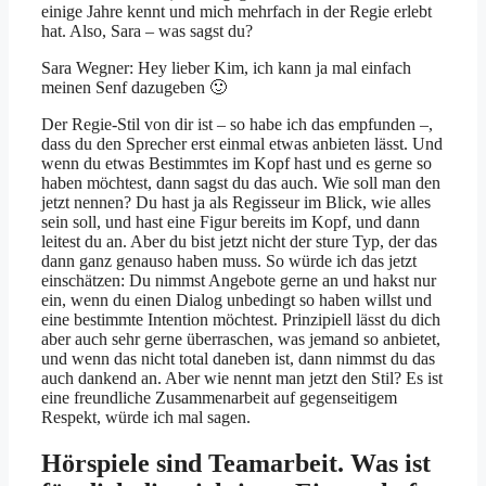
einige Jahre kennt und mich mehrfach in der Regie erlebt
hat. Also, Sara – was sagst du?
Sara Wegner: Hey lieber Kim, ich kann ja mal einfach
meinen Senf dazugeben 🙂
Der Regie-Stil von dir ist – so habe ich das empfunden –,
dass du den Sprecher erst einmal etwas anbieten lässt. Und
wenn du etwas Bestimmtes im Kopf hast und es gerne so
haben möchtest, dann sagst du das auch. Wie soll man den
jetzt nennen? Du hast ja als Regisseur im Blick, wie alles
sein soll, und hast eine Figur bereits im Kopf, und dann
leitest du an. Aber du bist jetzt nicht der sture Typ, der das
dann ganz genauso haben muss. So würde ich das jetzt
einschätzen: Du nimmst Angebote gerne an und hakst nur
ein, wenn du einen Dialog unbedingt so haben willst und
eine bestimmte Intention möchtest. Prinzipiell lässt du dich
aber auch sehr gerne überraschen, was jemand so anbietet,
und wenn das nicht total daneben ist, dann nimmst du das
auch dankend an. Aber wie nennt man jetzt den Stil? Es ist
eine freundliche Zusammenarbeit auf gegenseitigem
Respekt, würde ich mal sagen.
Hörspiele sind Teamarbeit. Was ist