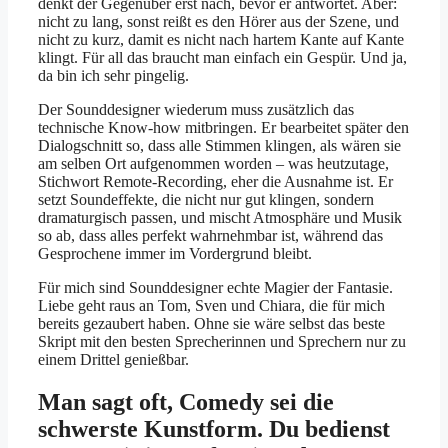
denkt der Gegenüber erst nach, bevor er antwortet. Aber:
nicht zu lang, sonst reißt es den Hörer aus der Szene, und
nicht zu kurz, damit es nicht nach hartem Kante auf Kante
klingt. Für all das braucht man einfach ein Gespür. Und ja,
da bin ich sehr pingelig.
Der Sounddesigner wiederum muss zusätzlich das
technische Know-how mitbringen. Er bearbeitet später den
Dialogschnitt so, dass alle Stimmen klingen, als wären sie
am selben Ort aufgenommen worden – was heutzutage,
Stichwort Remote-Recording, eher die Ausnahme ist. Er
setzt Soundeffekte, die nicht nur gut klingen, sondern
dramaturgisch passen, und mischt Atmosphäre und Musik
so ab, dass alles perfekt wahrnehmbar ist, während das
Gesprochene immer im Vordergrund bleibt.
Für mich sind Sounddesigner echte Magier der Fantasie.
Liebe geht raus an Tom, Sven und Chiara, die für mich
bereits gezaubert haben. Ohne sie wäre selbst das beste
Skript mit den besten Sprecherinnen und Sprechern nur zu
einem Drittel genießbar.
Man sagt oft, Comedy sei die
schwerste Kunstform. Du bedienst