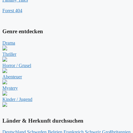
Forest 404
Genre entdecken
Drama
Thriller
Horror / Grusel
Abenteuer
Mystery
Kinder / Jugend
Länder & Herkunft durchsuchen
Deutschland
Schweden
Belgien
Frankreich
Schweiz
Großbritannien