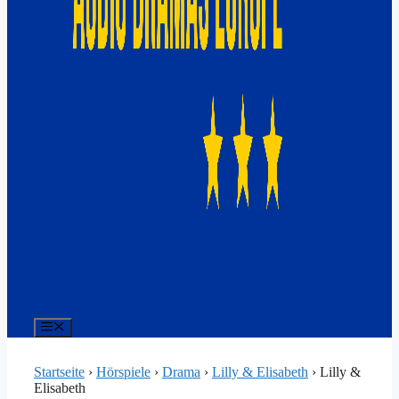
Menü
Startseite
›
Hörspiele
›
Drama
›
Lilly & Elisabeth
›
Lilly &
Elisabeth