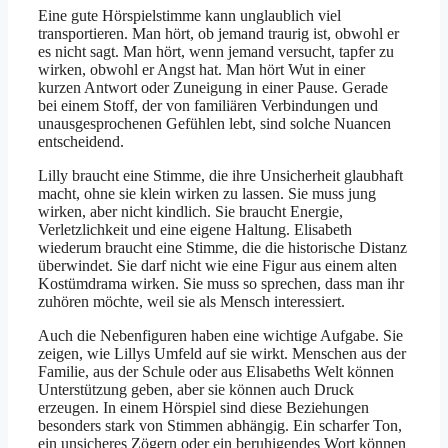
Eine gute Hörspielstimme kann unglaublich viel
transportieren. Man hört, ob jemand traurig ist, obwohl er
es nicht sagt. Man hört, wenn jemand versucht, tapfer zu
wirken, obwohl er Angst hat. Man hört Wut in einer
kurzen Antwort oder Zuneigung in einer Pause. Gerade
bei einem Stoff, der von familiären Verbindungen und
unausgesprochenen Gefühlen lebt, sind solche Nuancen
entscheidend.
Lilly braucht eine Stimme, die ihre Unsicherheit glaubhaft
macht, ohne sie klein wirken zu lassen. Sie muss jung
wirken, aber nicht kindlich. Sie braucht Energie,
Verletzlichkeit und eine eigene Haltung. Elisabeth
wiederum braucht eine Stimme, die die historische Distanz
überwindet. Sie darf nicht wie eine Figur aus einem alten
Kostümdrama wirken. Sie muss so sprechen, dass man ihr
zuhören möchte, weil sie als Mensch interessiert.
Auch die Nebenfiguren haben eine wichtige Aufgabe. Sie
zeigen, wie Lillys Umfeld auf sie wirkt. Menschen aus der
Familie, aus der Schule oder aus Elisabeths Welt können
Unterstützung geben, aber sie können auch Druck
erzeugen. In einem Hörspiel sind diese Beziehungen
besonders stark von Stimmen abhängig. Ein scharfer Ton,
ein unsicheres Zögern oder ein beruhigendes Wort können