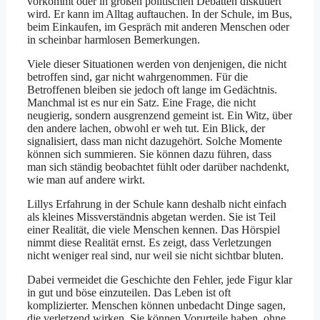
vorkommt oder in großen politischen Debatten diskutiert
wird. Er kann im Alltag auftauchen. In der Schule, im Bus,
beim Einkaufen, im Gespräch mit anderen Menschen oder
in scheinbar harmlosen Bemerkungen.
Viele dieser Situationen werden von denjenigen, die nicht
betroffen sind, gar nicht wahrgenommen. Für die
Betroffenen bleiben sie jedoch oft lange im Gedächtnis.
Manchmal ist es nur ein Satz. Eine Frage, die nicht
neugierig, sondern ausgrenzend gemeint ist. Ein Witz, über
den andere lachen, obwohl er weh tut. Ein Blick, der
signalisiert, dass man nicht dazugehört. Solche Momente
können sich summieren. Sie können dazu führen, dass
man sich ständig beobachtet fühlt oder darüber nachdenkt,
wie man auf andere wirkt.
Lillys Erfahrung in der Schule kann deshalb nicht einfach
als kleines Missverständnis abgetan werden. Sie ist Teil
einer Realität, die viele Menschen kennen. Das Hörspiel
nimmt diese Realität ernst. Es zeigt, dass Verletzungen
nicht weniger real sind, nur weil sie nicht sichtbar bluten.
Dabei vermeidet die Geschichte den Fehler, jede Figur klar
in gut und böse einzuteilen. Das Leben ist oft
komplizierter. Menschen können unbedacht Dinge sagen,
die verletzend wirken. Sie können Vorurteile haben, ohne