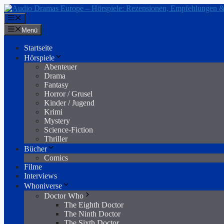
Zum
Inhalt
Menü
springen
Menü
Startseite
Hörspiele
Abenteuer
Drama
Fantasy
Horror / Grusel
Kinder / Jugend
Krimi
Mystery
Science-Fiction
Thriller
Bücher
Comics
Filme
Interviews
Whoniverse
Doctor Who
The Eighth Doctor
The Ninth Doctor
The Sixth Doctor