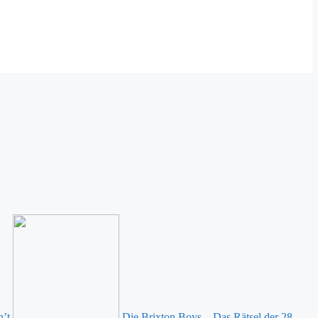
n’t
Die Brixton Boys – Das Rätsel der 28