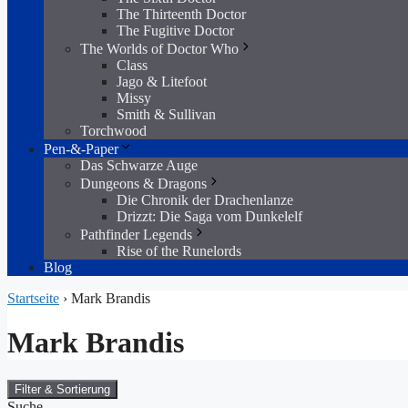
The Thirteenth Doctor
The Fugitive Doctor
The Worlds of Doctor Who
Class
Jago & Litefoot
Missy
Smith & Sullivan
Torchwood
Pen-&-Paper
Das Schwarze Auge
Dungeons & Dragons
Die Chronik der Drachenlanze
Drizzt: Die Saga vom Dunkelelf
Pathfinder Legends
Rise of the Runelords
Blog
Startseite
›
Mark Brandis
Mark Brandis
Filter & Sortierung
Suche