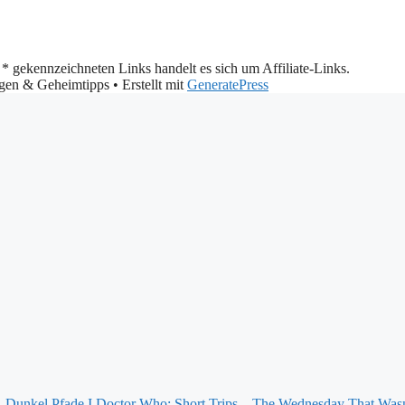
 * gekennzeichneten Links handelt es sich um Affiliate-Links.
ngen & Geheimtipps
• Erstellt mit
GeneratePress
Doctor Who: Short Trips – The Wednesday That Was