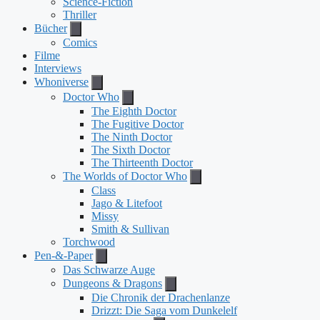
Science-Fiction
Thriller
Bücher
Comics
Filme
Interviews
Whoniverse
Doctor Who
The Eighth Doctor
The Fugitive Doctor
The Ninth Doctor
The Sixth Doctor
The Thirteenth Doctor
The Worlds of Doctor Who
Class
Jago & Litefoot
Missy
Smith & Sullivan
Torchwood
Pen-&-Paper
Das Schwarze Auge
Dungeons & Dragons
Die Chronik der Drachenlanze
Drizzt: Die Saga vom Dunkelelf