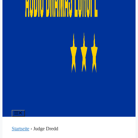
Menü
Startseite
›
Judge Dredd