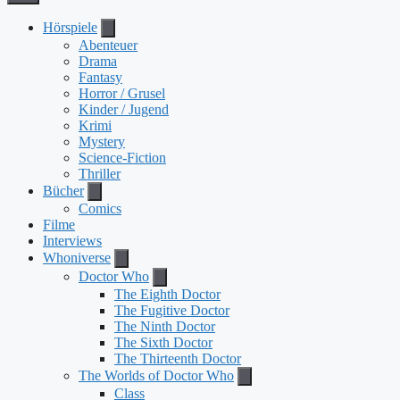
Hörspiele
Abenteuer
Drama
Fantasy
Horror / Grusel
Kinder / Jugend
Krimi
Mystery
Science-Fiction
Thriller
Bücher
Comics
Filme
Interviews
Whoniverse
Doctor Who
The Eighth Doctor
The Fugitive Doctor
The Ninth Doctor
The Sixth Doctor
The Thirteenth Doctor
The Worlds of Doctor Who
Class