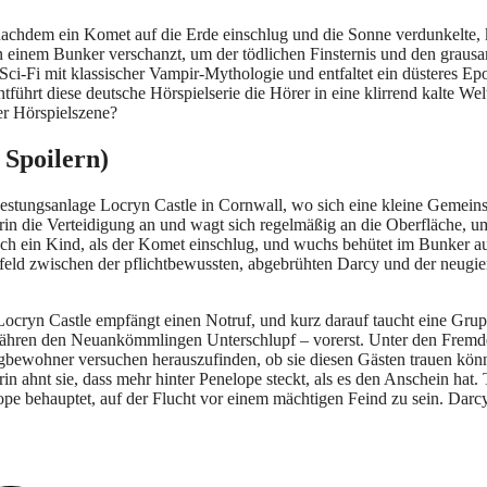
e nachdem ein Komet auf die Erde einschlug und die Sonne verdunkelte
in einem Bunker verschanzt, um der tödlichen Finsternis und den graus
che Sci-Fi mit klassischer Vampir-Mythologie und entfaltet ein düstere
ührt diese deutsche Hörspielserie die Hörer in eine klirrend kalte Wel
er Hörspielszene?
 Spoilern)
 Festungsanlage Locryn Castle in Cornwall, wo sich eine kleine Gemei
gerin die Verteidigung an und wagt sich regelmäßig an die Oberfläche,
h ein Kind, als der Komet einschlug, und wuchs behütet im Bunker au
eld zwischen der pflichtbewussten, abgebrühten Darcy und der neugier
t: Locryn Castle empfängt einen Notruf, und kurz darauf taucht eine Gr
ewähren den Neuankömmlingen Unterschlupf – vorerst. Unter den Fremde
wohner versuchen herauszufinden, ob sie diesen Gästen trauen könne
rin ahnt sie, dass mehr hinter Penelope steckt, als es den Anschein hat
ope behauptet, auf der Flucht vor einem mächtigen Feind zu sein. Darcy