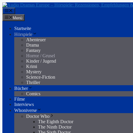
Zum
Inhalt
Menü
springen
Menü
Startseite
Hörspiele
Abenteuer
Drama
Fantasy
Horror / Grusel
Kinder / Jugend
Krimi
Mystery
Science-Fiction
Thriller
Bücher
Comics
Filme
Interviews
Whoniverse
Doctor Who
The Eighth Doctor
The Ninth Doctor
The Sixth Doctor