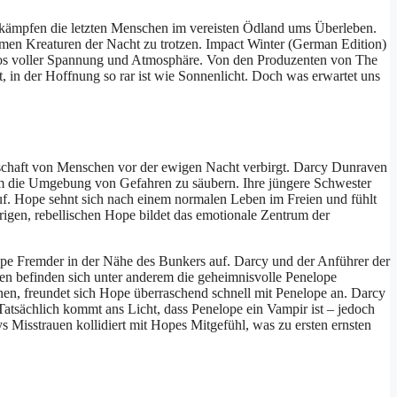
, kämpfen die letzten Menschen im vereisten Ödland ums Überleben.
amen Kreaturen der Nacht zu trotzen. Impact Winter (German Edition)
s Epos voller Spannung und Atmosphäre. Von den Produzenten von The
t, in der Hoffnung so rar ist wie Sonnenlicht. Doch was erwartet uns
nschaft von Menschen vor der ewigen Nacht verbirgt. Darcy Dunraven
 um die Umgebung von Gefahren zu säubern. Ihre jüngere Schwester
f. Hope sehnt sich nach einem normalen Leben im Freien und fühlt
igen, rebellischen Hope bildet das emotionale Zentrum der
uppe Fremder in der Nähe des Bunkers auf. Darcy und der Anführer der
n befinden sich unter anderem die geheimnisvolle Penelope
n, freundet sich Hope überraschend schnell mit Penelope an. Darcy
. Tatsächlich kommt ans Licht, dass Penelope ein Vampir ist – jedoch
s Misstrauen kollidiert mit Hopes Mitgefühl, was zu ersten ernsten