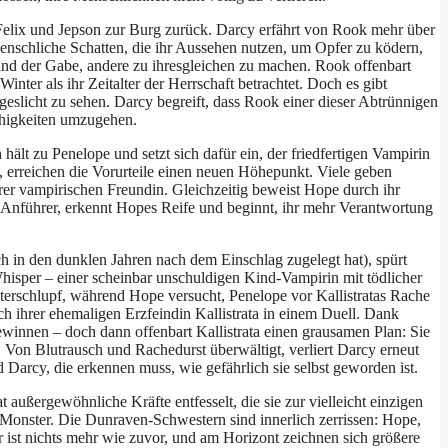
 Felix und Jepson zur Burg zurück. Darcy erfährt von Rook mehr über
menschliche Schatten, die ihr Aussehen nutzen, um Opfer zu ködern,
und der Gabe, andere zu ihresgleichen zu machen. Rook offenbart
inter als ihr Zeitalter der Herrschaft betrachtet. Doch es gibt
eslicht zu sehen. Darcy begreift, dass Rook einer dieser Abtrünnigen
Fähigkeiten umzugehen.
lt zu Penelope und setzt sich dafür ein, der friedfertigen Vampirin
 erreichen die Vorurteile einen neuen Höhepunkt. Viele geben
rer vampirischen Freundin. Gleichzeitig beweist Hope durch ihr
he Anführer, erkennt Hopes Reife und beginnt, ihr mehr Verantwortung
ch in den dunklen Jahren nach dem Einschlag zugelegt hat), spürt
isper – einer scheinbar unschuldigen Kind-Vampirin mit tödlicher
nterschlupf, während Hope versucht, Penelope vor Kallistratas Rache
h ihrer ehemaligen Erzfeindin Kallistrata in einem Duell. Dank
ewinnen – doch dann offenbart Kallistrata einen grausamen Plan: Sie
. Von Blutrausch und Rachedurst überwältigt, verliert Darcy erneut
d Darcy, die erkennen muss, wie gefährlich sie selbst geworden ist.
t außergewöhnliche Kräfte entfesselt, die sie zur vielleicht einzigen
onster. Die Dunraven-Schwestern sind innerlich zerrissen: Hope,
ist nichts mehr wie zuvor, und am Horizont zeichnen sich größere