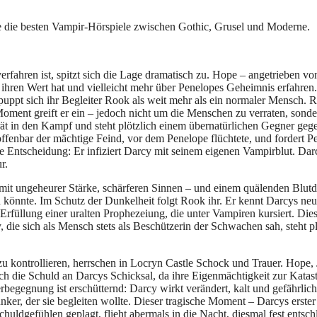
ke die besten Vampir-Hörspiele zwischen Gothic, Grusel und Moderne.
rfahren ist, spitzt sich die Lage dramatisch zu. Hope – angetrieben v
 ihren Wert hat und vielleicht mehr über Penelopes Geheimnis erfahren
pt sich ihr Begleiter Rook als weit mehr als ein normaler Mensch. Roo
Moment greift er ein – jedoch nicht um die Menschen zu verraten, sond
ät in den Kampf und steht plötzlich einem übernatürlichen Gegner gegenü
st offenbar der mächtige Feind, vor dem Penelope flüchtete, und fordert
e Entscheidung: Er infiziert Darcy mit seinem eigenen Vampirblut. Darc
r.
it ungeheurer Stärke, schärferen Sinnen – und einem quälenden Blutdurs
en könnte. Im Schutz der Dunkelheit folgt Rook ihr. Er kennt Darcys neu
 Erfüllung einer uralten Prophezeiung, die unter Vampiren kursiert. D
ie sich als Mensch stets als Beschützerin der Schwachen sah, steht pl
u kontrollieren, herrschen in Locryn Castle Schock und Trauer. Hope, 
h die Schuld an Darcys Schicksal, da ihre Eigenmächtigkeit zur Katast
egegnung ist erschütternd: Darcy wirkt verändert, kalt und gefährlich
er, der sie begleiten wollte. Dieser tragische Moment – Darcys erster Ki
dgefühlen geplagt, flieht abermals in die Nacht, diesmal fest entschlo