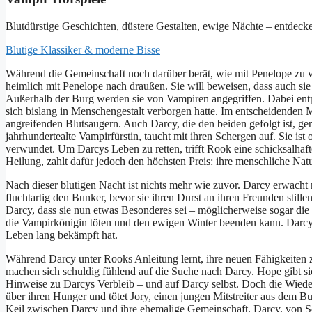
Blutdürstige Geschichten, düstere Gestalten, ewige Nächte – entdec
Blutige Klassiker & moderne Bisse
Während die Gemeinschaft noch darüber berät, wie mit Penelope zu ve
heimlich mit Penelope nach draußen. Sie will beweisen, dass auch sie
Außerhalb der Burg werden sie von Vampiren angegriffen. Dabei entpup
sich bislang in Menschengestalt verborgen hatte. Im entscheidenden 
angreifenden Blutsaugern. Auch Darcy, die den beiden gefolgt ist, ger
jahrhundertealte Vampirfürstin, taucht mit ihren Schergen auf. Sie i
verwundet. Um Darcys Leben zu retten, trifft Rook eine schicksalhaft
Heilung, zahlt dafür jedoch den höchsten Preis: ihre menschliche Natu
Nach dieser blutigen Nacht ist nichts mehr wie zuvor. Darcy erwacht m
fluchtartig den Bunker, bevor sie ihren Durst an ihren Freunden still
Darcy, dass sie nun etwas Besonderes sei – möglicherweise sogar die
die Vampirkönigin töten und den ewigen Winter beenden kann. Darcy, d
Leben lang bekämpft hat.
Während Darcy unter Rooks Anleitung lernt, ihre neuen Fähigkeiten z
machen sich schuldig fühlend auf die Suche nach Darcy. Hope gibt sic
Hinweise zu Darcys Verbleib – und auf Darcy selbst. Doch die Wiederb
über ihren Hunger und tötet Jory, einen jungen Mitstreiter aus dem Bunk
Keil zwischen Darcy und ihre ehemalige Gemeinschaft. Darcy, von Schul