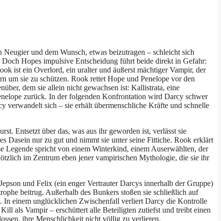
on Neugier und dem Wunsch, etwas beizutragen – schleicht sich
. Doch Hopes impulsive Entscheidung führt beide direkt in Gefahr:
k ist ein Overlord, ein uralter und äußerst mächtiger Vampir, der
ern um sie zu schützen. Rook rettet Hope und Penelope vor den
ber, dem sie allein nicht gewachsen ist: Kallistrata, eine
 Penelope zurück. In der folgenden Konfrontation wird Darcy schwer
y verwandelt sich – sie erhält übermenschliche Kräfte und schnelle
t. Entsetzt über das, was aus ihr geworden ist, verlässt sie
es Dasein nur zu gut und nimmt sie unter seine Fittiche. Rook erklärt
iese Legende spricht von einem Winterkind, einem Auserwählten, der
ötzlich im Zentrum eben jener vampirischen Mythologie, die sie ihr
Jepson und Felix (ein enger Vertrauter Darcys innerhalb der Gruppe)
rophe beitrug. Außerhalb des Bunkers stoßen sie schließlich auf
. In einem unglücklichen Zwischenfall verliert Darcy die Kontrolle
ll als Vampir – erschüttert alle Beteiligten zutiefst und treibt einen
ssen, ihre Menschlichkeit nicht völlig zu verlieren.