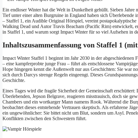
Ein endloser Winter hat die Welt in Dunkelheit gehüllt. Sieben Jahr
Tief unter einer alten Burgruine in England haben sich Überlebende 
– Staffel 1, ein Audible Original Hörspiel, vereint postapokalyptis
Walking Dead und Autor Travis Beacham (Pacific Rim) entwickelt, entf
in Staffel 1, und warum sorgt Impact Winter für so viel Aufsehen in d
Inhaltszusammenfassung von Staffel 1 (mit
Impact Winter Staffel 1 beginnt im Jahr 2030 in der abgeschiedenen
– eine kampferprobte junge Frau – führt als entschlossene Vampirjä
Hope hingegen kennt die Außenwelt nur aus Geschichten: Sie war noc
sich durch Darcys strenge Regeln eingeengt. Dieses Grundspannungsf
Geschichte.
Eines Tages wird die fragile Sicherheit der Gemeinschaft erschütter
Überlebenden, Jepson Belgrave, reagieren misstrauisch, doch sie g
Chambers und ein wortkarger Mann namens Rook. Während die Burgbe
beobachtet dieses entstehende Vertrauen skeptisch. Als erfahrene Jäge
ein ungewöhnlicher: Sie bittet nicht um Blut, sondern um Asyl. Penel
Konflikten zwischen den Schwestern führt.