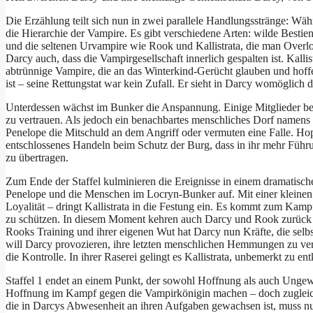
Die Erzählung teilt sich nun in zwei parallele Handlungsstränge: Wä
die Hierarchie der Vampire. Es gibt verschiedene Arten: wilde Bestie
und die seltenen Urvampire wie Rook und Kallistrata, die man Overlo
Darcy auch, dass die Vampirgesellschaft innerlich gespalten ist. Kalli
abtrünnige Vampire, die an das Winterkind-Gerücht glauben und hoffen
ist – seine Rettungstat war kein Zufall. Er sieht in Darcy womöglich 
Unterdessen wächst im Bunker die Anspannung. Einige Mitglieder bege
zu vertrauen. Als jedoch ein benachbartes menschliches Dorf namens 
Penelope die Mitschuld an dem Angriff oder vermuten eine Falle. Hop
entschlossenes Handeln beim Schutz der Burg, dass in ihr mehr Führun
zu übertragen.
Zum Ende der Staffel kulminieren die Ereignisse in einem dramatische
Penelope und die Menschen im Locryn-Bunker auf. Mit einer kleinen 
Loyalität – dringt Kallistrata in die Festung ein. Es kommt zum Kam
zu schützen. In diesem Moment kehren auch Darcy und Rook zurück nac
Rooks Training und ihrer eigenen Wut hat Darcy nun Kräfte, die selbs
will Darcy provozieren, ihre letzten menschlichen Hemmungen zu verli
die Kontrolle. In ihrer Raserei gelingt es Kallistrata, unbemerkt zu 
Staffel 1 endet an einem Punkt, der sowohl Hoffnung als auch Ungewissh
Hoffnung im Kampf gegen die Vampirkönigin machen – doch zugleich 
die in Darcys Abwesenheit an ihren Aufgaben gewachsen ist, muss nu