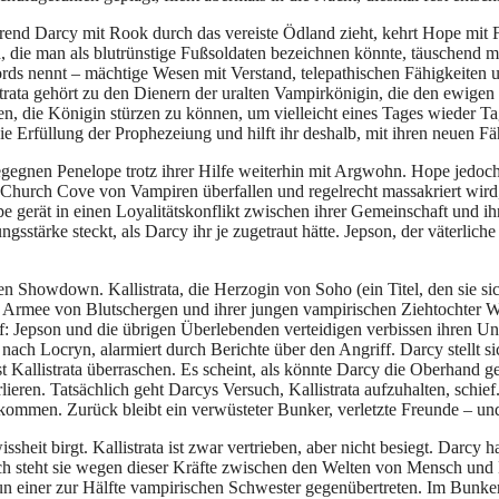
hrend Darcy mit Rook durch das vereiste Ödland zieht, kehrt Hope mit
n, die man als blutrünstige Fußsoldaten bezeichnen könnte, täuschend 
rds nennt – mächtige Wesen mit Verstand, telepathischen Fähigkeiten 
strata gehört zu den Dienern der uralten Vampirkönigin, die den ewigen W
, die Königin stürzen zu können, um vielleicht eines Tages wieder Tag
die Erfüllung der Prophezeiung und hilft ihr deshalb, mit ihren neuen 
gnen Penelope trotz ihrer Hilfe weiterhin mit Argwohn. Hope jedoch hä
Church Cove von Vampiren überfallen und regelrecht massakriert wird,
e gerät in einen Loyalitätskonflikt zwischen ihrer Gemeinschaft und ih
gsstärke steckt, als Darcy ihr je zugetraut hätte. Jepson, der väterlic
n Showdown. Kallistrata, die Herzogin von Soho (ein Titel, den sie si
Armee von Blutschergen und ihrer jungen vampirischen Ziehtochter Wh
pf: Jepson und die übrigen Überlebenden verteidigen verbissen ihren U
h Locryn, alarmiert durch Berichte über den Angriff. Darcy stellt sic
t Kallistrata überraschen. Es scheint, als könnte Darcy die Oberhand g
eren. Tatsächlich geht Darcys Versuch, Kallistrata aufzuhalten, schief
entkommen. Zurück bleibt ein verwüsteter Bunker, verletzte Freunde – un
eit birgt. Kallistrata ist zwar vertrieben, aber nicht besiegt. Darcy ha
steht sie wegen dieser Kräfte zwischen den Welten von Mensch und M
n einer zur Hälfte vampirischen Schwester gegenübertreten. Im Bunker 