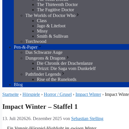
The Thirteenth Doctor
The Fugitive Doctor
The Worlds of Doctor Who
Class
Jago & Litefoot
Missy
Smith & Sullivan
Torchwood
Pen-&-Paper
Das Schwarze Auge
Dungeons & Dragons
Die Chronik der Drachenlanze
Drizzt: Die Saga vom Dunkelelf
Pathfinder Legends
Rise of the Runelords
Blog
Startseite
›
Hörspiele
›
Horror / Grusel
›
Impact Winter
›
Impact Winter
Impact Winter – Staffel 1
13. Juli 2026
26. Dezember 2025
von
Sebastian Stelling
Ein Vampir-Hörspiel-Highlight im ewigen Winter