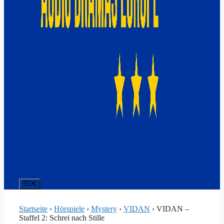
Menü
Startseite
›
Hörspiele
›
Mystery
›
VIDAN
›
VIDAN –
Staffel 2: Schrei nach Stille