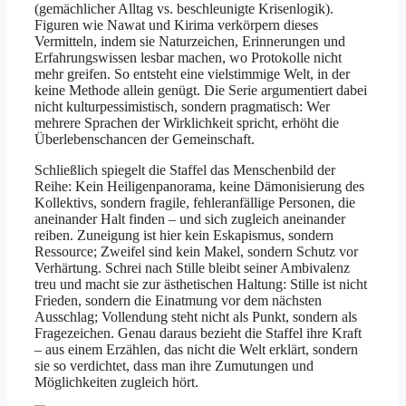
(gemächlicher Alltag vs. beschleunigte Krisenlogik).
Figuren wie Nawat und Kirima verkörpern dieses
Vermitteln, indem sie Naturzeichen, Erinnerungen und
Erfahrungswissen lesbar machen, wo Protokolle nicht
mehr greifen. So entsteht eine vielstimmige Welt, in der
keine Methode allein genügt. Die Serie argumentiert dabei
nicht kulturpessimistisch, sondern pragmatisch: Wer
mehrere Sprachen der Wirklichkeit spricht, erhöht die
Überlebenschancen der Gemeinschaft.
Schließlich spiegelt die Staffel das Menschenbild der
Reihe: Kein Heiligenpanorama, keine Dämonisierung des
Kollektivs, sondern fragile, fehleranfällige Personen, die
aneinander Halt finden – und sich zugleich aneinander
reiben. Zuneigung ist hier kein Eskapismus, sondern
Ressource; Zweifel sind kein Makel, sondern Schutz vor
Verhärtung. Schrei nach Stille bleibt seiner Ambivalenz
treu und macht sie zur ästhetischen Haltung: Stille ist nicht
Frieden, sondern die Einatmung vor dem nächsten
Ausschlag; Vollendung steht nicht als Punkt, sondern als
Fragezeichen. Genau daraus bezieht die Staffel ihre Kraft
– aus einem Erzählen, das nicht die Welt erklärt, sondern
sie so verdichtet, dass man ihre Zumutungen und
Möglichkeiten zugleich hört.