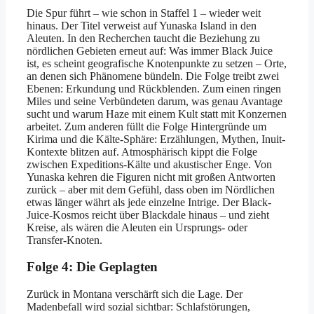
Die Spur führt – wie schon in Staffel 1 – wieder weit
hinaus. Der Titel verweist auf Yunaska Island in den
Aleuten. In den Recherchen taucht die Beziehung zu
nördlichen Gebieten erneut auf: Was immer Black Juice
ist, es scheint geografische Knotenpunkte zu setzen – Orte,
an denen sich Phänomene bündeln. Die Folge treibt zwei
Ebenen: Erkundung und Rückblenden. Zum einen ringen
Miles und seine Verbündeten darum, was genau Avantage
sucht und warum Haze mit einem Kult statt mit Konzernen
arbeitet. Zum anderen füllt die Folge Hintergründe um
Kirima und die Kälte-Sphäre: Erzählungen, Mythen, Inuit-
Kontexte blitzen auf. Atmosphärisch kippt die Folge
zwischen Expeditions-Kälte und akustischer Enge. Von
Yunaska kehren die Figuren nicht mit großen Antworten
zurück – aber mit dem Gefühl, dass oben im Nördlichen
etwas länger währt als jede einzelne Intrige. Der Black-
Juice-Kosmos reicht über Blackdale hinaus – und zieht
Kreise, als wären die Aleuten ein Ursprungs- oder
Transfer-Knoten.
Folge 4: Die Geplagten
Zurück in Montana verschärft sich die Lage. Der
Madenbefall wird sozial sichtbar: Schlafstörungen,