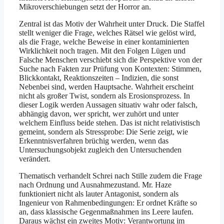
Mikroverschiebungen setzt der Horror an.
Zentral ist das Motiv der Wahrheit unter Druck. Die Staffel
stellt weniger die Frage, welches Rätsel wie gelöst wird,
als die Frage, welche Beweise in einer kontaminierten
Wirklichkeit noch tragen. Mit den Folgen Lügen und
Falsche Menschen verschiebt sich die Perspektive von der
Suche nach Fakten zur Prüfung von Kontexten: Stimmen,
Blickkontakt, Reaktionszeiten – Indizien, die sonst
Nebenbei sind, werden Hauptsache. Wahrheit erscheint
nicht als großer Twist, sondern als Erosionsprozess. In
dieser Logik werden Aussagen situativ wahr oder falsch,
abhängig davon, wer spricht, wer zuhört und unter
welchem Einfluss beide stehen. Das ist nicht relativistisch
gemeint, sondern als Stressprobe: Die Serie zeigt, wie
Erkenntnisverfahren brüchig werden, wenn das
Untersuchungsobjekt zugleich den Untersuchenden
verändert.
Thematisch verhandelt Schrei nach Stille zudem die Frage
nach Ordnung und Ausnahmezustand. Mr. Haze
funktioniert nicht als lauter Antagonist, sondern als
Ingenieur von Rahmenbedingungen: Er ordnet Kräfte so
an, dass klassische Gegenmaßnahmen ins Leere laufen.
Daraus wächst ein zweites Motiv: Verantwortung im