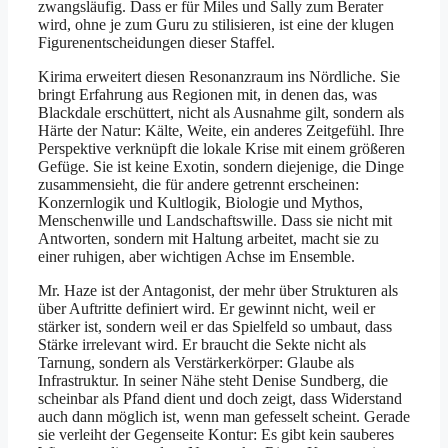
zwangsläufig. Dass er für Miles und Sally zum Berater
wird, ohne je zum Guru zu stilisieren, ist eine der klugen
Figurenentscheidungen dieser Staffel.
Kirima erweitert diesen Resonanzraum ins Nördliche. Sie
bringt Erfahrung aus Regionen mit, in denen das, was
Blackdale erschüttert, nicht als Ausnahme gilt, sondern als
Härte der Natur: Kälte, Weite, ein anderes Zeitgefühl. Ihre
Perspektive verknüpft die lokale Krise mit einem größeren
Gefüge. Sie ist keine Exotin, sondern diejenige, die Dinge
zusammensieht, die für andere getrennt erscheinen:
Konzernlogik und Kultlogik, Biologie und Mythos,
Menschenwille und Landschaftswille. Dass sie nicht mit
Antworten, sondern mit Haltung arbeitet, macht sie zu
einer ruhigen, aber wichtigen Achse im Ensemble.
Mr. Haze ist der Antagonist, der mehr über Strukturen als
über Auftritte definiert wird. Er gewinnt nicht, weil er
stärker ist, sondern weil er das Spielfeld so umbaut, dass
Stärke irrelevant wird. Er braucht die Sekte nicht als
Tarnung, sondern als Verstärkerkörper: Glaube als
Infrastruktur. In seiner Nähe steht Denise Sundberg, die
scheinbar als Pfand dient und doch zeigt, dass Widerstand
auch dann möglich ist, wenn man gefesselt scheint. Gerade
sie verleiht der Gegenseite Kontur: Es gibt kein sauberes