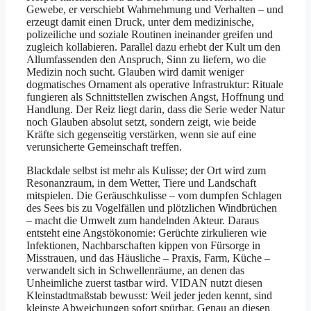
Gewebe, er verschiebt Wahrnehmung und Verhalten – und
erzeugt damit einen Druck, unter dem medizinische,
polizeiliche und soziale Routinen ineinander greifen und
zugleich kollabieren. Parallel dazu erhebt der Kult um den
Allumfassenden den Anspruch, Sinn zu liefern, wo die
Medizin noch sucht. Glauben wird damit weniger
dogmatisches Ornament als operative Infrastruktur: Rituale
fungieren als Schnittstellen zwischen Angst, Hoffnung und
Handlung. Der Reiz liegt darin, dass die Serie weder Natur
noch Glauben absolut setzt, sondern zeigt, wie beide
Kräfte sich gegenseitig verstärken, wenn sie auf eine
verunsicherte Gemeinschaft treffen.
Blackdale selbst ist mehr als Kulisse; der Ort wird zum
Resonanzraum, in dem Wetter, Tiere und Landschaft
mitspielen. Die Geräuschkulisse – vom dumpfen Schlagen
des Sees bis zu Vogelfällen und plötzlichen Windbrüchen
– macht die Umwelt zum handelnden Akteur. Daraus
entsteht eine Angstökonomie: Gerüchte zirkulieren wie
Infektionen, Nachbarschaften kippen von Fürsorge in
Misstrauen, und das Häusliche – Praxis, Farm, Küche –
verwandelt sich in Schwellenräume, an denen das
Unheimliche zuerst tastbar wird. VIDAN nutzt diesen
Kleinstadtmaßstab bewusst: Weil jeder jeden kennt, sind
kleinste Abweichungen sofort spürbar. Genau an diesen