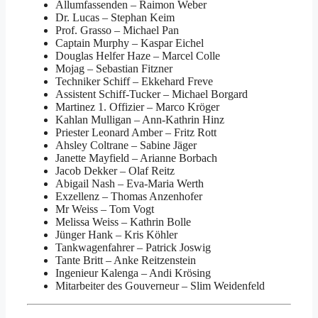
Allumfassenden
–
Raimon Weber
Dr. Lucas
–
Stephan Keim
Prof. Grasso
–
Michael Pan
Captain Murphy
–
Kaspar Eichel
Douglas Helfer Haze
–
Marcel Colle
Mojag
–
Sebastian Fitzner
Techniker Schiff
–
Ekkehard Freve
Assistent Schiff-Tucker
–
Michael Borgard
Martinez 1. Offizier
–
Marco Kröger
Kahlan Mulligan
–
Ann-Kathrin Hinz
Priester Leonard Amber
–
Fritz Rott
Ahsley Coltrane
–
Sabine Jäger
Janette Mayfield
–
Arianne Borbach
Jacob Dekker
–
Olaf Reitz
Abigail Nash
–
Eva-Maria Werth
Exzellenz
–
Thomas Anzenhofer
Mr Weiss
–
Tom Vogt
Melissa Weiss
–
Kathrin Bolle
Jünger Hank
–
Kris Köhler
Tankwagenfahrer
–
Patrick Joswig
Tante Britt
–
Anke Reitzenstein
Ingenieur Kalenga
–
Andi Krösing
Mitarbeiter des Gouverneur
–
Slim Weidenfeld