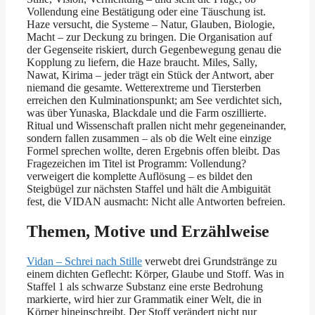
Vollendung eine Bestätigung oder eine Täuschung ist.
Haze versucht, die Systeme – Natur, Glauben, Biologie,
Macht – zur Deckung zu bringen. Die Organisation auf
der Gegenseite riskiert, durch Gegenbewegung genau die
Kopplung zu liefern, die Haze braucht. Miles, Sally,
Nawat, Kirima – jeder trägt ein Stück der Antwort, aber
niemand die gesamte. Wetterextreme und Tiersterben
erreichen den Kulminationspunkt; am See verdichtet sich,
was über Yunaska, Blackdale und die Farm oszillierte.
Ritual und Wissenschaft prallen nicht mehr gegeneinander,
sondern fallen zusammen – als ob die Welt eine einzige
Formel sprechen wollte, deren Ergebnis offen bleibt. Das
Fragezeichen im Titel ist Programm: Vollendung?
verweigert die komplette Auflösung – es bildet den
Steigbügel zur nächsten Staffel und hält die Ambiguität
fest, die VIDAN ausmacht: Nicht alle Antworten befreien.
Themen, Motive und Erzählweise
Vidan – Schrei nach Stille
verwebt drei Grundstränge zu
einem dichten Geflecht: Körper, Glaube und Stoff. Was in
Staffel 1 als schwarze Substanz eine erste Bedrohung
markierte, wird hier zur Grammatik einer Welt, die in
Körper hineinschreibt. Der Stoff verändert nicht nur