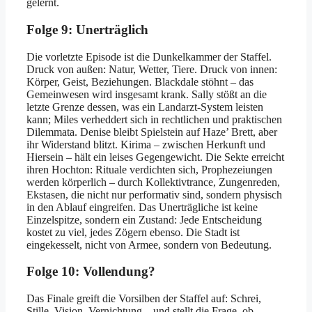
gelernt.
Folge 9: Unerträglich
Die vorletzte Episode ist die Dunkelkammer der Staffel.
Druck von außen: Natur, Wetter, Tiere. Druck von innen:
Körper, Geist, Beziehungen. Blackdale stöhnt – das
Gemeinwesen wird insgesamt krank. Sally stößt an die
letzte Grenze dessen, was ein Landarzt-System leisten
kann; Miles verheddert sich in rechtlichen und praktischen
Dilemmata. Denise bleibt Spielstein auf Haze’ Brett, aber
ihr Widerstand blitzt. Kirima – zwischen Herkunft und
Hiersein – hält ein leises Gegengewicht. Die Sekte erreicht
ihren Hochton: Rituale verdichten sich, Prophezeiungen
werden körperlich – durch Kollektivtrance, Zungenreden,
Ekstasen, die nicht nur performativ sind, sondern physisch
in den Ablauf eingreifen. Das Unerträgliche ist keine
Einzelspitze, sondern ein Zustand: Jede Entscheidung
kostet zu viel, jedes Zögern ebenso. Die Stadt ist
eingekesselt, nicht von Armee, sondern von Bedeutung.
Folge 10: Vollendung?
Das Finale greift die Vorsilben der Staffel auf: Schrei,
Stille, Vision, Vernichtung – und stellt die Frage, ob