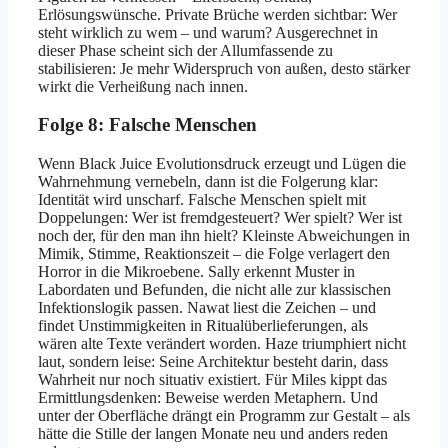
Erlösungswünsche. Private Brüche werden sichtbar: Wer
steht wirklich zu wem – und warum? Ausgerechnet in
dieser Phase scheint sich der Allumfassende zu
stabilisieren: Je mehr Widerspruch von außen, desto stärker
wirkt die Verheißung nach innen.
Folge 8: Falsche Menschen
Wenn Black Juice Evolutionsdruck erzeugt und Lügen die
Wahrnehmung vernebeln, dann ist die Folgerung klar:
Identität wird unscharf. Falsche Menschen spielt mit
Doppelungen: Wer ist fremdgesteuert? Wer spielt? Wer ist
noch der, für den man ihn hielt? Kleinste Abweichungen in
Mimik, Stimme, Reaktionszeit – die Folge verlagert den
Horror in die Mikroebene. Sally erkennt Muster in
Labordaten und Befunden, die nicht alle zur klassischen
Infektionslogik passen. Nawat liest die Zeichen – und
findet Unstimmigkeiten in Ritualüberlieferungen, als
wären alte Texte verändert worden. Haze triumphiert nicht
laut, sondern leise: Seine Architektur besteht darin, dass
Wahrheit nur noch situativ existiert. Für Miles kippt das
Ermittlungsdenken: Beweise werden Metaphern. Und
unter der Oberfläche drängt ein Programm zur Gestalt – als
hätte die Stille der langen Monate neu und anders reden