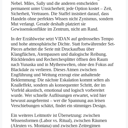
Nebel. Miles, Sally und die anderen entscheiden
permanent unter Unsicherheit; jede Option kostet – Zeit,
Sicherheit, Vertrauen. Die Staffel insistiert darauf, dass
Handeln ohne perfektes Wissen nicht Zynismus, sondern
Mut verlangt. Gerade deshalb platziert sie
Gewissenskonflikte im Zentrum, nicht am Rand.
In der Erzählweise setzt VIDAN auf gedrosseltes Tempo
und hohe atmosphärische Dichte. Statt fortwährender Set-
Pieces arbeitet die Serie mit Druckaufbau über
Klangflächen, Atempausen und dialogische Reibung.
Rückblenden und Recherchesplitter öffnen den Raum
nach Yunaska und in Mythenwelten, ohne den Fokus auf
Blackdale zu verlieren. Dieses Atmen zwischen
Engführung und Weitung erzeugt eine anhaltende
Beklemmung: Die nächste Eskalation kommt selten als
Knalleffekt, sondern als konsequenter Schritt, der im
Vorfeld akustisch, emotional und logisch vorbereitet
wurde. Wer schnelle Auflösungen erwartet, wird hier
bewusst ausgebremst – wer die Spannung aus leisen
Verschiebungen schätzt, findet ein stimmiges Design.
Ein weiteres Leitmotiv ist Übersetzung: zwischen
Wissensformen (Labor vs. Ritual), zwischen Räumen
(Aleuten vs. Montana) und zwischen Zeitregimen