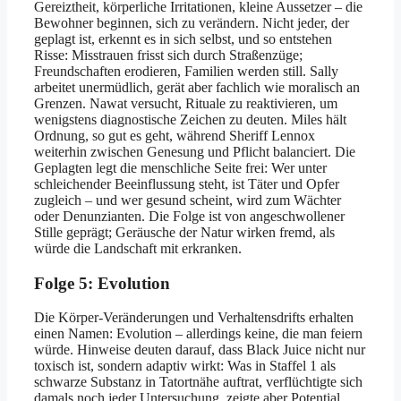
Gereiztheit, körperliche Irritationen, kleine Aussetzer – die
Bewohner beginnen, sich zu verändern. Nicht jeder, der
geplagt ist, erkennt es in sich selbst, und so entstehen
Risse: Misstrauen frisst sich durch Straßenzüge;
Freundschaften erodieren, Familien werden still. Sally
arbeitet unermüdlich, gerät aber fachlich wie moralisch an
Grenzen. Nawat versucht, Rituale zu reaktivieren, um
wenigstens diagnostische Zeichen zu deuten. Miles hält
Ordnung, so gut es geht, während Sheriff Lennox
weiterhin zwischen Genesung und Pflicht balanciert. Die
Geplagten legt die menschliche Seite frei: Wer unter
schleichender Beeinflussung steht, ist Täter und Opfer
zugleich – und wer gesund scheint, wird zum Wächter
oder Denunzianten. Die Folge ist von angeschwollener
Stille geprägt; Geräusche der Natur wirken fremd, als
würde die Landschaft mit erkranken.
Folge 5: Evolution
Die Körper-Veränderungen und Verhaltensdrifts erhalten
einen Namen: Evolution – allerdings keine, die man feiern
würde. Hinweise deuten darauf, dass Black Juice nicht nur
toxisch ist, sondern adaptiv wirkt: Was in Staffel 1 als
schwarze Substanz in Tatortnähe auftrat, verflüchtigte sich
damals noch jeder Untersuchung, zeigte aber Potential,