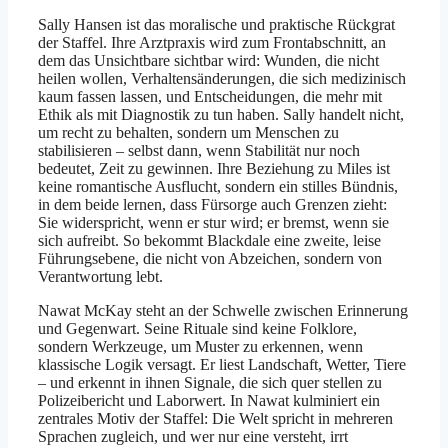
Sally Hansen ist das moralische und praktische Rückgrat
der Staffel. Ihre Arztpraxis wird zum Frontabschnitt, an
dem das Unsichtbare sichtbar wird: Wunden, die nicht
heilen wollen, Verhaltensänderungen, die sich medizinisch
kaum fassen lassen, und Entscheidungen, die mehr mit
Ethik als mit Diagnostik zu tun haben. Sally handelt nicht,
um recht zu behalten, sondern um Menschen zu
stabilisieren – selbst dann, wenn Stabilität nur noch
bedeutet, Zeit zu gewinnen. Ihre Beziehung zu Miles ist
keine romantische Ausflucht, sondern ein stilles Bündnis,
in dem beide lernen, dass Fürsorge auch Grenzen zieht:
Sie widerspricht, wenn er stur wird; er bremst, wenn sie
sich aufreibt. So bekommt Blackdale eine zweite, leise
Führungsebene, die nicht von Abzeichen, sondern von
Verantwortung lebt.
Nawat McKay steht an der Schwelle zwischen Erinnerung
und Gegenwart. Seine Rituale sind keine Folklore,
sondern Werkzeuge, um Muster zu erkennen, wenn
klassische Logik versagt. Er liest Landschaft, Wetter, Tiere
– und erkennt in ihnen Signale, die sich quer stellen zu
Polizeibericht und Laborwert. In Nawat kulminiert ein
zentrales Motiv der Staffel: Die Welt spricht in mehreren
Sprachen zugleich, und wer nur eine versteht, irrt