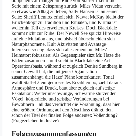
doppelten Cliffhanger am Ende von Staffel 1 kehrt die
Serie mit einem Zeitsprung zurück. Miles Vidan versucht,
so etwas wie Alltag zu leben; Sally Hansen ist an seiner
Seite; Sheriff Lennox erholt sich, Nawat McKay bleibt der
Brückenkopf zu Tradition und Ritualen, und Kirima ist
weiterhin Teil des erweiterten Kreises. Doch Blackdale
kommt nicht zur Ruhe: Der Newell-See spuckt Hinweise
auf eine Mutation aus, und alsbald überschneiden sich
Naturphänomene, Kult-Aktivitäten und Avantage-
Interessen so eng, dass sich alles erneut auf Miles’
Heimatort fokussiert. Als Gegenspieler sitzt Mr. Haze die
Fäden zusammen – und sucht in Blackdale eine Art
Operationsbasis, während er zugleich Denise Sundberg in
seiner Gewalt hat, die mit jener Organisation
zusammenhängt, die Haze’ Pläne konterkariert. Tonal
wählt Staffel 2 ein gedrosseltes Erzähltempo, zieht daraus
Atmosphäre und Druck, baut aber zugleich auf stetige
Eskalation: Wetterumschwünge, Schwärme stürzender
Vögel, körperliche und geistige Veränderungen bei
Bewohnern – all das verdichtet die Vorahnung, dass hier
eine größere Ordnung auf den Abschluss drängt, den
schon der Titel der finalen Folge andeutet: Vollendung?
(Fragezeichen inklusive).
Folgenzusammenfassungen