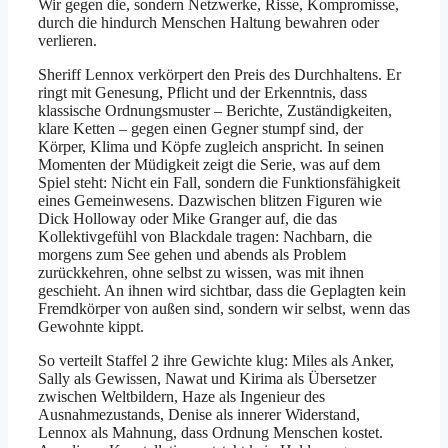
Wir gegen die, sondern Netzwerke, Risse, Kompromisse,
durch die hindurch Menschen Haltung bewahren oder
verlieren.
Sheriff Lennox verkörpert den Preis des Durchhaltens. Er
ringt mit Genesung, Pflicht und der Erkenntnis, dass
klassische Ordnungsmuster – Berichte, Zuständigkeiten,
klare Ketten – gegen einen Gegner stumpf sind, der
Körper, Klima und Köpfe zugleich anspricht. In seinen
Momenten der Müdigkeit zeigt die Serie, was auf dem
Spiel steht: Nicht ein Fall, sondern die Funktionsfähigkeit
eines Gemeinwesens. Dazwischen blitzen Figuren wie
Dick Holloway oder Mike Granger auf, die das
Kollektivgefühl von Blackdale tragen: Nachbarn, die
morgens zum See gehen und abends als Problem
zurückkehren, ohne selbst zu wissen, was mit ihnen
geschieht. An ihnen wird sichtbar, dass die Geplagten kein
Fremdkörper von außen sind, sondern wir selbst, wenn das
Gewohnte kippt.
So verteilt Staffel 2 ihre Gewichte klug: Miles als Anker,
Sally als Gewissen, Nawat und Kirima als Übersetzer
zwischen Weltbildern, Haze als Ingenieur des
Ausnahmezustands, Denise als innerer Widerstand,
Lennox als Mahnung, dass Ordnung Menschen kostet.