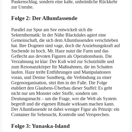
Paukenschlag, sondern eine kalte, unheimliche Rückkehr
zur Unruhe.
Folge 2: Der Allumfassende
Parallel zur Spur am See entwickelt sich die
Sektenthematik: In der Nähe Blackdales agiert eine
Gemeinschaft, die sich dem Allumfassenden verschrieben
hat. Ihre Dogmen sind vage, doch die Anziehungskraft auf
Suchende ist hoch. Mr. Haze nutzt die Farm und das
Geflecht aus devoten Figuren als Operationsbasis. Die
Verzahnung ist klar: Der Kult wird zur Schutzhülle und
zum Resonanzkörper für Maßnahmen, die im Schatten
laufen. Haze treibt Entführungen und Manipulationen
voran, und Denise Sundberg, die Verbindung zu einer
Gegenorganisation, sitzt ihm in der Falle. Die Folge
etabliert den Glaubens-Überbau dieser Staffel: Es geht
nicht nur um Monster oder Stoffe, sondern um
Deutungsmacht – um die Frage, wer die Welt als System
begreift und die eigenen Rituale wirksam machen kann.
Der Allumfassende ist dabei weniger Figur als Prinzip: ein
Container für Sehnsucht, Kontrolle und Versprechen.
Folge 3: Yunaska-Island