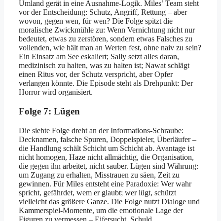
Umland gerät in eine Ausnahme-Logik. Miles’ Team steht
vor der Entscheidung: Schutz, Angriff, Rettung – aber
wovon, gegen wen, für wen? Die Folge spitzt die
moralische Zwickmühle zu: Wenn Vernichtung nicht nur
bedeutet, etwas zu zerstören, sondern etwas Falsches zu
vollenden, wie hält man an Werten fest, ohne naiv zu sein?
Ein Einsatz am See eskaliert; Sally setzt alles daran,
medizinisch zu halten, was zu halten ist; Nawat schlägt
einen Ritus vor, der Schutz verspricht, aber Opfer
verlangen könnte. Die Episode steht als Drehpunkt: Der
Horror wird organisiert.
Folge 7: Lügen
Die siebte Folge dreht an der Informations-Schraube:
Decknamen, falsche Spuren, Doppelspieler, Überläufer –
die Handlung schält Schicht um Schicht ab. Avantage ist
nicht homogen, Haze nicht allmächtig, die Organisation,
die gegen ihn arbeitet, nicht sauber. Lügen sind Währung:
um Zugang zu erhalten, Misstrauen zu säen, Zeit zu
gewinnen. Für Miles entsteht eine Paradoxie: Wer wahr
spricht, gefährdet, wem er glaubt; wer lügt, schützt
vielleicht das größere Ganze. Die Folge nutzt Dialoge und
Kammerspiel-Momente, um die emotionale Lage der
Figuren zu vermessen – Eifersucht, Schuld,