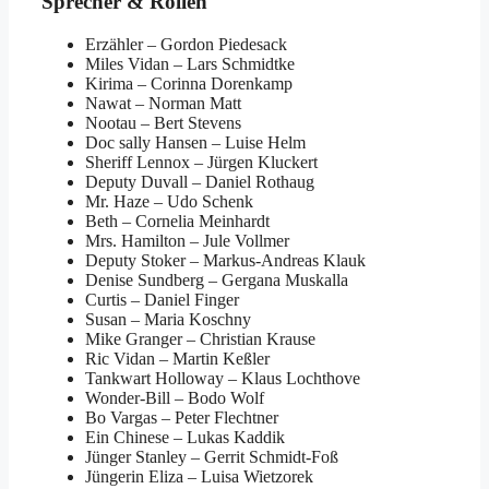
Sprecher & Rollen
Erzähler
–
Gordon Piedesack
Miles Vidan
–
Lars Schmidtke
Kirima
–
Corinna Dorenkamp
Nawat
–
Norman Matt
Nootau
–
Bert Stevens
Doc sally Hansen
–
Luise Helm
Sheriff Lennox
–
Jürgen Kluckert
Deputy Duvall
–
Daniel Rothaug
Mr. Haze
–
Udo Schenk
Beth
–
Cornelia Meinhardt
Mrs. Hamilton
–
Jule Vollmer
Deputy Stoker
–
Markus-Andreas Klauk
Denise Sundberg
–
Gergana Muskalla
Curtis
–
Daniel Finger
Susan
–
Maria Koschny
Mike Granger
–
Christian Krause
Ric Vidan
–
Martin Keßler
Tankwart Holloway
–
Klaus Lochthove
Wonder-Bill
–
Bodo Wolf
Bo Vargas
–
Peter Flechtner
Ein Chinese
–
Lukas Kaddik
Jünger Stanley
–
Gerrit Schmidt-Foß
Jüngerin Eliza
–
Luisa Wietzorek