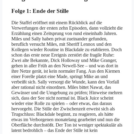
Folge 1: Ende der Stille
Die Staffel eröffnet mit einem Rückblick auf die
Verwerfungen der ersten zehn Episoden, dann vollzieht die
Erzählung einen Zeitsprung von rund eineinhalb Jahren.
Miles und Sally haben privat zueinander gefunden,
beruflich versucht Miles, mit Sheriff Lennox und den
Kollegen wieder Routine in Blackdale zu etablieren. Doch
schon das erste neue Ereignis zerstört die fragile Ruhe:
Zwei alte Bekannte, Dick Holloway und Mike Granger,
gehen in aller Früh an den Newell-See – und was dort in
ihre Netze gerät, ist kein normaler Fang. Aus den Kiemen
einer Forelle platzt eine Made, springt Mike an und
verbeißt sich. Sally versorgt die Wunde, kann den Vorfall
aber rational nicht einordnen. Miles bittet Nawat, das
Gewässer und die Umgebung zu prüfen; Hinweise mehren
sich, dass der See nicht normal ist. Black Juice scheint
wieder eine Rolle zu spielen – oder etwas, das daraus
hervorgeht. Die Stille der Zwischenzeit erweist sich als
Trugschluss: Blackdale beginnt, zu reagieren, als hätte
etwas im Verborgenen monatelang gearbeitet und nun die
Oberfläche durchstößt. Der Ton ist weniger spektakulär als
latent bedrohlich – das Ende der Stille ist kein