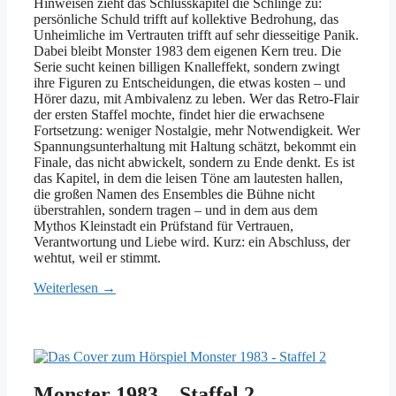
Hinweisen zieht das Schlusskapitel die Schlinge zu:
persönliche Schuld trifft auf kollektive Bedrohung, das
Unheimliche im Vertrauten trifft auf sehr diesseitige Panik.
Dabei bleibt Monster 1983 dem eigenen Kern treu. Die
Serie sucht keinen billigen Knalleffekt, sondern zwingt
ihre Figuren zu Entscheidungen, die etwas kosten – und
Hörer dazu, mit Ambivalenz zu leben. Wer das Retro-Flair
der ersten Staffel mochte, findet hier die erwachsene
Fortsetzung: weniger Nostalgie, mehr Notwendigkeit. Wer
Spannungsunterhaltung mit Haltung schätzt, bekommt ein
Finale, das nicht abwickelt, sondern zu Ende denkt. Es ist
das Kapitel, in dem die leisen Töne am lautesten hallen,
die großen Namen des Ensembles die Bühne nicht
überstrahlen, sondern tragen – und in dem aus dem
Mythos Kleinstadt ein Prüfstand für Vertrauen,
Verantwortung und Liebe wird. Kurz: ein Abschluss, der
wehtut, weil er stimmt.
Weiterlesen →
Monster 1983 – Staffel 2