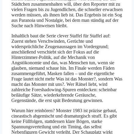
Städtchen zusammenhalten will, über den Reporter mit zu
vielen Fragen bis zu Jugendlichen, die schneller erwachsen
werden müssen, als ihnen lieb ist. Das Ergebnis ist ein Sog
aus Paranoia und Nostalgie, bei dem man ständig auf der
Suche nach Hinweisen bleibt.
Inhaltlich baut die Serie clever Staffel für Staffel auf:
Zuerst stehen Verschwinden, Gerüchte und
widersprüchliche Zeugenaussagen im Vordergrund;
anschließend verschiebt sich der Fokus auf die
Hinterzimmer-Politik, auf die Mechanik von
Angstökonomie und das, was Menschen tun, wenn sie
glauben, niemand schaue hin. Im Finale werden Fäden
zusammengeführt, Masken fallen – und die eigentliche
Frage lautet nicht mehr Was ist das Monster?, sondern Was
macht das Monster mit uns?. Wer Rätsel liebt, wird
zahlreiche Foreshadowing-Spuren entdecken: scheinbar
beiläufige Sätze, wiederkehrende Geräusche,
Gegenstände, die erst spät Bedeutung gewinnen.
Warum hier reinhören? Monster 1983 ist präzise gebaut,
cineastisch abgemischt und dramaturgisch straff. Es gibt
keine Füllfolgen, stattdessen klare Bögen, starke
Spannungsverteilung und ein Timing, das selbst
Nebenfiguren Gewicht verleiht. Der Schauplatz wirkt