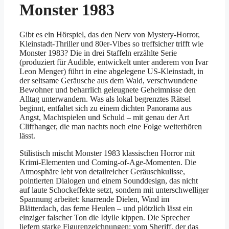
Monster 1983
Gibt es ein Hörspiel, das den Nerv von Mystery-Horror,
Kleinstadt-Thriller und 80er-Vibes so treffsicher trifft wie
Monster 1983? Die in drei Staffeln erzählte Serie
(produziert für Audible, entwickelt unter anderem von Ivar
Leon Menger) führt in eine abgelegene US-Kleinstadt, in
der seltsame Geräusche aus dem Wald, verschwundene
Bewohner und beharrlich geleugnete Geheimnisse den
Alltag unterwandern. Was als lokal begrenztes Rätsel
beginnt, entfaltet sich zu einem dichten Panorama aus
Angst, Machtspielen und Schuld – mit genau der Art
Cliffhanger, die man nachts noch eine Folge weiterhören
lässt.
Stilistisch mischt Monster 1983 klassischen Horror mit
Krimi-Elementen und Coming-of-Age-Momenten. Die
Atmosphäre lebt von detailreicher Geräuschkulisse,
pointierten Dialogen und einem Sounddesign, das nicht
auf laute Schockeffekte setzt, sondern mit unterschwelliger
Spannung arbeitet: knarrende Dielen, Wind im
Blätterdach, das ferne Heulen – und plötzlich lässt ein
einziger falscher Ton die Idylle kippen. Die Sprecher
liefern starke Figurenzeichnungen: vom Sheriff, der das